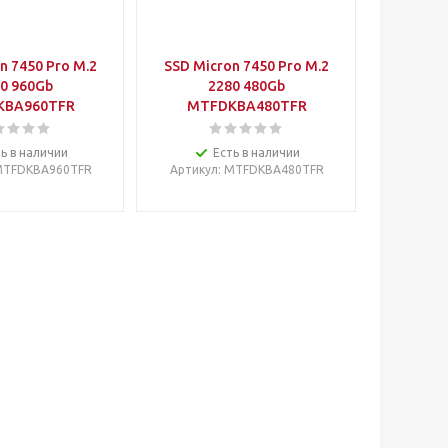
n 7450 Pro M.2
SSD Micron 7450 Pro M.2
0 960Gb
2280 480Gb
KBA960TFR
MTFDKBA480TFR
ь в наличии
Есть в наличии
MTFDKBA960TFR
Артикул
: MTFDKBA480TFR