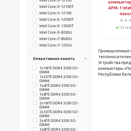
Intel Core i5-1235U
компьютер
Intel Core i3-12100T
АРМ-1 Intel
Intel Core i3-12100
поко
Intel Core i5-12500T
Intel Core i5-13500T
Есть 
Intel Core i5-8265U
Intel Core i7-8565U
Intel Core i7-1255U
Промышленные к
Intel Core i7-12700T
теплоносителем
Intel Core i7-13700T
Оперативная память
Устройства пре
Intel Core i9-13900T
1х16Гб DDR4 3200 SO-
компьютеры «По
Intel Core i9-12900
DIMM
Республики Бела
1х32Гб DDR4 3200 SO-
DIMM
1х4Гб DDR4 3200 SO-
DIMM
1х8Гб DDR4 3200 SO-
DIMM
2х16Гб DDR4 3200 SO-
DIMM
2х32Гб DDR4 3200 SO-
DIMM
2х4Гб DDR4 3200 SO-
DIMM
2х8Гб DDR4 3200 SO-