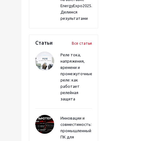
EnergyExpo2025.
Делимся
результатами
Статьи
Все статьи
Реле тока,
напряжения,
времени и
промежуточные
реле: как
работает
релейная
защита
Инновации и
совместимость:
промышленный
ПК для