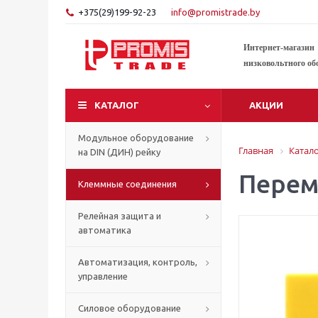
+375(29)199-92-23
info@promistrade.by
Интернет-магазин
низковольтного об
КАТАЛОГ
АКЦИИ
Модульное оборудование
Главная
Катал
на DIN (ДИН) рейку
Перем
Клеммные соединения
Релейная защита и
автоматика
Автоматизация, контроль,
управление
Силовое оборудование