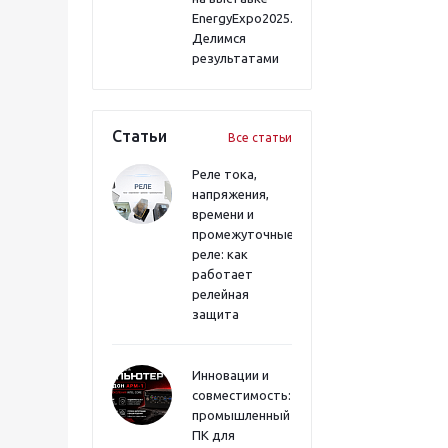
EnergyExpo2025.
Делимся
результатами
Статьи
Все статьи
Реле тока,
напряжения,
времени и
промежуточные
реле: как
работает
релейная
защита
Инновации и
совместимость:
промышленный
ПК для