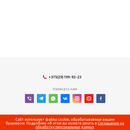
+375(29)199-92-23
Написать нам
2026 © Оборудование для оснащения энергетических объектов
Сайт использует файлы cookie, обрабатываемые вашим
браузером. Подробнее об этом вы можете узнать в
Соглашение на
обработку персональных данных
.
Регистрационный номер в Торговом реестре Республики Беларусь