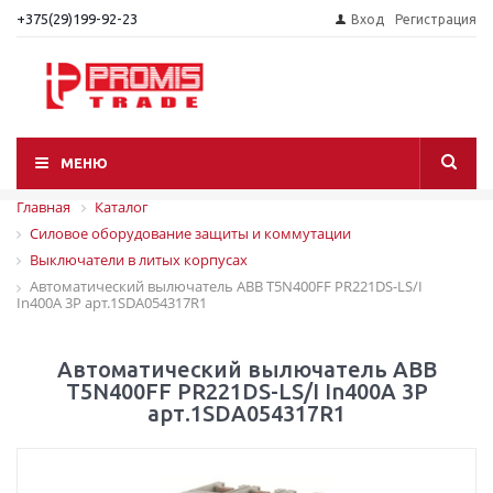
+375(29)199-92-23
Вход
Регистрация
МЕНЮ
Главная
Каталог
Силовое оборудование защиты и коммутации
Выключатели в литых корпусах
Автоматический вылючатель ABB T5N400FF PR221DS-LS/I
In400A 3P арт.1SDA054317R1
Автоматический вылючатель ABB
T5N400FF PR221DS-LS/I In400A 3P
арт.1SDA054317R1