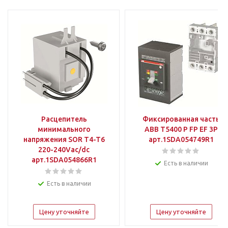
Расцепитель
Фиксированная часть
минимального
АВВ T5400 P FP EF 3P
напряжения SOR T4-T6
арт.1SDA054749R1
220-240Vac/dc
арт.1SDA054866R1
Есть в наличии
Есть в наличии
Цену уточняйте
Цену уточняйте