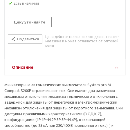
Есть в наличии
Цену уточняйте
Цена действительна только для интернет-
Поделиться
магазина и может отличаться от оптовой
цены
Описание
Миниатюрные автоматические выключатели System pro M
Compact S200P ограничивают ток. Они имеют два различных
механизма отключения: механизм термического отключения с
задержкой для защиты от перегрузки и электромеханический
механизм отключения для защиты от короткого замыкания. Они
доступны с различными характеристиками (B,C,D,K,Z),
конфигурациями (1P,1P+N,2P,3P,3P+N,4P), отключающей
способностью (до 25 кА при 230/400 В переменного тока). ) и