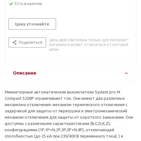
Есть в наличии
Цену уточняйте
Цена действительна только для интернет-
Поделиться
магазина и может отличаться от оптовой
цены
Описание
Миниатюрные автоматические выключатели System pro M
Compact S200P ограничивают ток. Они имеют два различных
механизма отключения: механизм термического отключения с
задержкой для защиты от перегрузки и электромеханический
механизм отключения для защиты от короткого замыкания. Они
доступны с различными характеристиками (B,C,D,K,Z),
конфигурациями (1P,1P+N,2P,3P,3P+N,4P), отключающей
способностью (до 25 кА при 230/400 В переменного тока). ) и