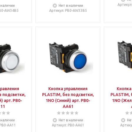
Артикул
 наличии
Нет в наличии
PB0-AW34B5
Артикул
: PB0-AW33B5
правления
Кнопка управления
Кнопка
з подсветки,
PLASTIM, без подсветки,
PLASTIM, 
) арт. PB0-
1NO (Синий) арт. PB0-
1NO (Желт
11
AA61
 наличии
Нет в наличии
Не
 PB0-AA11
Артикул
: PB0-AA61
Артик