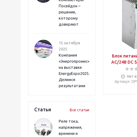
Посейдон –
решение,
которому
доверяют
15 октября
2025
Компания
Блок питан
«Энергопромис»
AC/24В DC 5
на выставке
EnergyExpo2025.
Нет в
Делимся
Артикул
: O
результатами
Статьи
Все статьи
Реле тока,
напряжения,
времени и