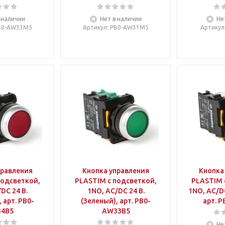
 наличии
Нет в наличии
Не
PB0-AW33M5
Артикул
: PB0-AW31M5
Артикул
правления
Кнопка управления
Кнопка
подсветкой,
PLASTIM с подсветкой,
PLASTIM 
DC 24 В.
1NO, AC/DC 24 В.
1NO, AC/DC
 арт. PB0-
(Зеленый), арт. PB0-
арт. 
4B5
AW33B5
Не