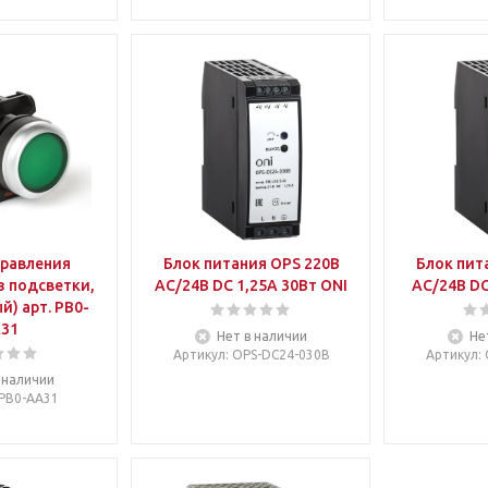
правления
Блок питания OPS 220В
Блок пит
з подсветки,
AC/24В DC 1,25А 30Вт ONI
AC/24В DC
й) арт. PB0-
31
Нет в наличии
Не
Артикул
: OPS-DC24-030B
Артикул
:
 наличии
 PB0-AA31