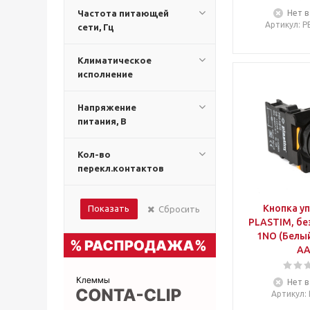
Частота питающей
Нет в
Артикул
: 
сети, Гц
Климатическое
исполнение
Напряжение
питания, В
Кол-во
перекл.контактов
Кнопка у
Показать
Сбросить
PLASTIM, бе
1NO (Белый
AA
Нет в
Артикул
: