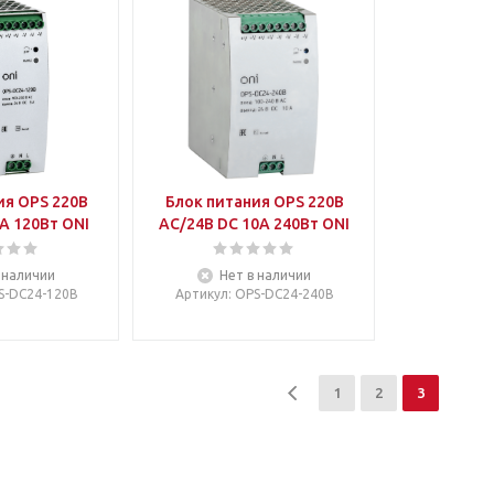
ия OPS 220В
Блок питания OPS 220В
А 120Вт ONI
AC/24В DC 10А 240Вт ONI
 наличии
Нет в наличии
PS-DC24-120B
Артикул
: OPS-DC24-240B
1
2
3