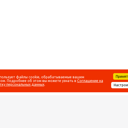
Приня
спользует файлы cookie, обрабатываемые вашим
ом. Подробнее об этом вы можете узнать в
Соглашение на
тку персональных данных
.
Настро
ПОМОЩЬ
ИНФОРМАЦИ
Условия оплаты
Статьи