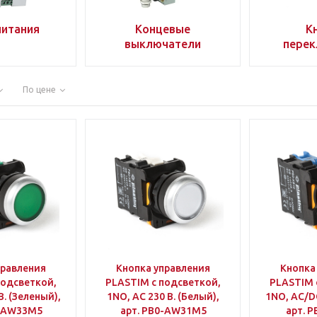
питания
Концевые
К
выключатели
перек
По цене
правления
Кнопка управления
Кнопка
подсветкой,
PLASTIM с подсветкой,
PLASTIM 
В. (Зеленый),
1NO, AC 230 В. (Белый),
1NO, AC/DC
0-AW33M5
арт. PB0-AW31M5
арт. 