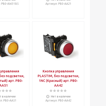
: PB0-AW31B5
Артикул
: PB0-AA21
 управления
Кнопка управления
без подсветки,
PLASTIM, без подсветки,
ый) арт. PB0-
1NC (Красный) арт. PB0-
AA51
AA42
т в наличии
Нет в наличии
ул
: PB0-AA51
Артикул
: PB0-AA42