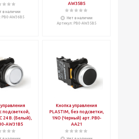
AW35B5
т в наличии
: PB0-AW36B5
Нет в наличии
Артикул
: PB0-AW35B5
 управления
Кнопка управления
с подсветкой,
PLASTIM, без подсветки,
 24 В. (Белый),
1NO (Черный) арт. PB0-
PB0-AW31B5
AA21
т в наличии
Нет в наличии