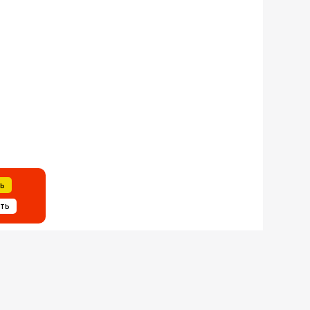
ть
ить
Я
+375(29)199-92-23
Написать нам