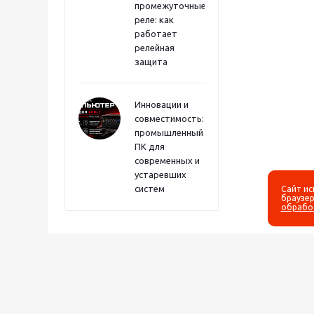
промежуточные
реле: как
работает
релейная
защита
Инновации и
совместимость:
промышленный
ПК для
современных и
устаревших
систем
Сайт и
браузер
обрабо
2026 © Оборудование для
КОМПАНИЯ
оснащения энергетических
О компании
объектов