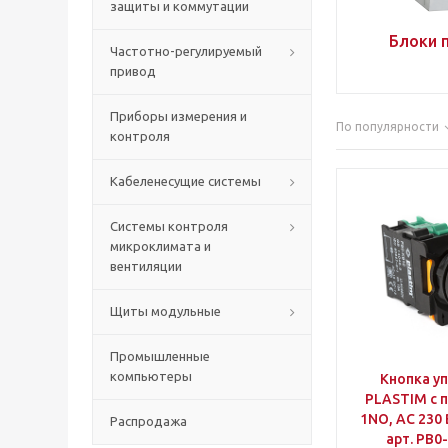
защиты и коммутации
Блоки 
Частотно-регулируемый
привод
Приборы измерения и
По популярности
контроля
Кабеленесущие системы
Системы контроля
микроклимата и
вентиляции
Щиты модульные
Промышленные
компьютеры
Кнопка у
PLASTIM с 
1NO, AC 230 
Распродажа
арт. PB