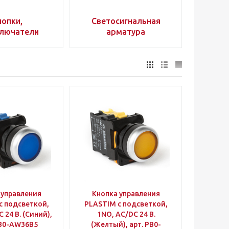
нопки,
Светосигнальная
лючатели
арматура
 управления
Кнопка управления
с подсветкой,
PLASTIM с подсветкой,
 24 В. (Синий),
1NO, AC/DC 24 В.
PB0-AW36B5
(Желтый), арт. PB0-