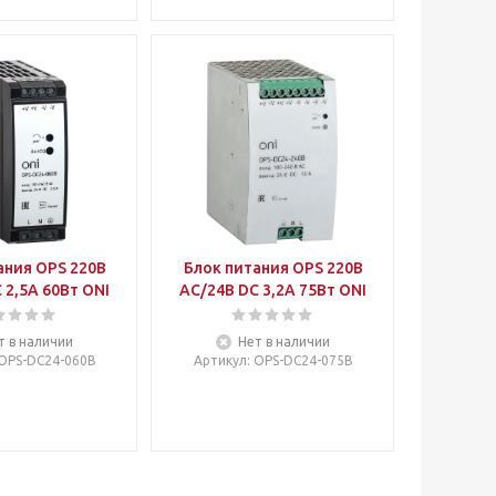
ания OPS 220В
Блок питания OPS 220В
 2,5А 60Вт ONI
AC/24В DC 3,2А 75Вт ONI
т в наличии
Нет в наличии
 OPS-DC24-060B
Артикул
: OPS-DC24-075B