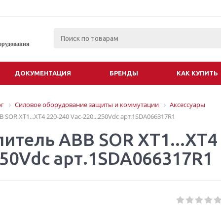
орудования
ДОКУМЕНТАЦИЯ
БРЕНДЫ
КАК КУПИТЬ
ог
Силовое оборудование защиты и коммутации
Аксессуары
 SOR XT1...XT4 220-240 Vac-220...250Vdc арт.1SDA066317R1
итель АВВ SOR XT1...XT4 
.250Vdc арт.1SDA066317R1