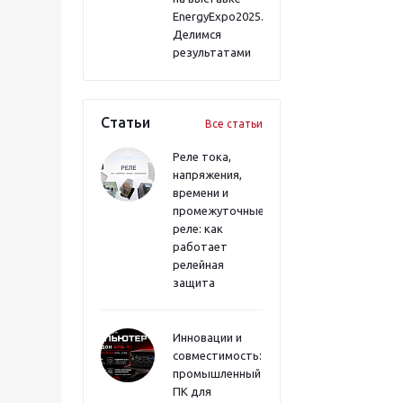
EnergyExpo2025.
Делимся
результатами
Статьи
Все статьи
Реле тока,
напряжения,
времени и
промежуточные
реле: как
работает
релейная
защита
Инновации и
совместимость:
промышленный
ПК для