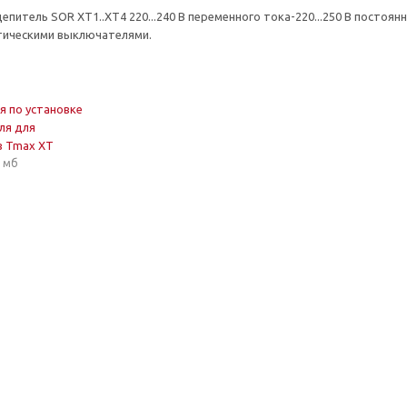
питель SOR XT1..XT4 220...240 В переменного тока-220...250 В постоян
тическими выключателями.
я по установке
ля для
в Tmax XT
6 мб