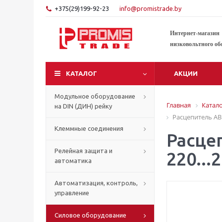
+375(29)199-92-23
info@promistrade.by
Интернет-магазин
низковольтного об
КАТАЛОГ
АКЦИИ
Модульное оборудование
Главная
Катал
на DIN (ДИН) рейку
Расцепитель АВВ
Клеммные соединения
Расцеп
Релейная защита и
220..
автоматика
Автоматизация, контроль,
управление
Силовое оборудование