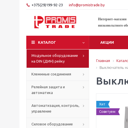
+375(29)199-92-23
info@promistrade.by
Интернет-магазин
низковольтного об
КАТАЛОГ
АКЦИИ
Модульное оборудование
Главная
Катал
на DIN (ДИН) рейку
Выключатель на
Клеммные соединения
Выклю
Релейная защита и
автоматика
Хит
Автоматизация, контроль,
управление
Советуем
Силовое оборудование