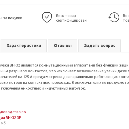
Весь товар
Воз
ы за покупки
сертифицирован
то
Характеристики
Отзывы
Задать вопрос
рузки ВН-32 являются коммутационными аппаратами без функции защи
йным разрывом контактов, что исключает возникновение утечки даже
лючателей на 125 А предусмотрены два параллельно работающих конт
овых потерь на контактных переходах. В выключателях не предусмотр
отключения емкостных и индуктивных нагрузок.
уководство по
ции ВН-32 3Р
5 мб