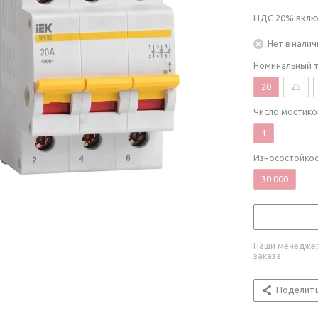
НДС 20% включ
Нет в налич
Номинальный т
20
25
Число мостико
1
Износостойкос
30 000
Наши менеджер
заказа
Поделит