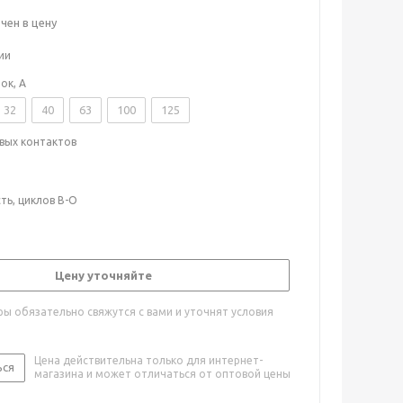
ен в цену
ии
ок, А
32
40
63
100
125
вых контактов
ть, циклов В-О
Цену уточняйте
ы обязательно свяжутся с вами и уточнят условия
Цена действительна только для интернет-
ься
магазина и может отличаться от оптовой цены