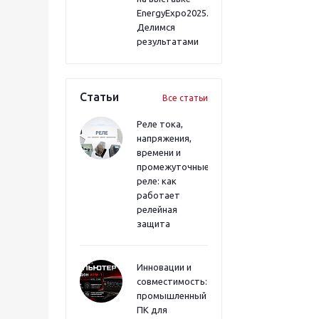
EnergyExpo2025.
Делимся
результатами
Статьи
Все статьи
Реле тока,
напряжения,
времени и
промежуточные
реле: как
работает
релейная
защита
Инновации и
совместимость:
промышленный
ПК для