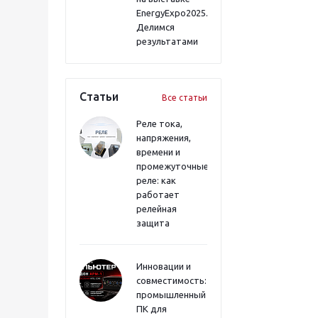
EnergyExpo2025.
Делимся
результатами
Статьи
Все статьи
Реле тока,
напряжения,
времени и
промежуточные
реле: как
работает
релейная
защита
Инновации и
совместимость:
промышленный
ПК для