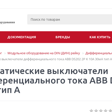
орудования
ДОКУМЕНТАЦИЯ
БРЕНДЫ
КАК КУПИТЬ
ог
Модульное оборудование на DIN (ДИН) рейку
Дифференциальн
 выключатели дифференциального тока ABB DS202 2P K 10A 30мА тип A
атические выключатели
ренциального тока ABB D
тип A