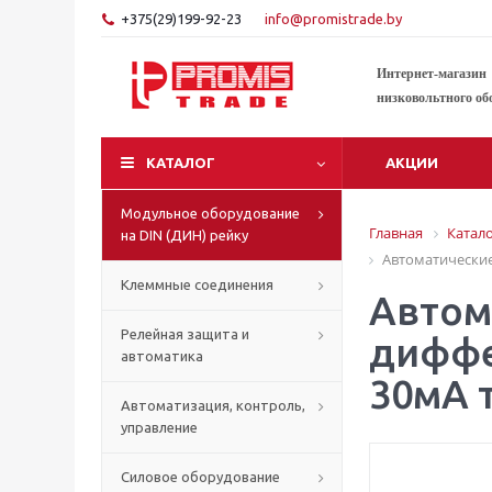
+375(29)199-92-23
info@promistrade.by
Интернет-магазин
низковольтного об
КАТАЛОГ
АКЦИИ
Модульное оборудование
Главная
Катал
на DIN (ДИН) рейку
Автоматические
Клеммные соединения
Автом
Релейная защита и
диффе
автоматика
30мА 
Автоматизация, контроль,
управление
Силовое оборудование