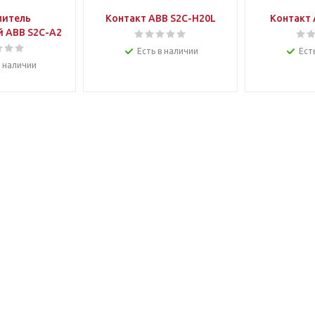
питель
Контакт ABB S2C-H20L
Контакт 
 ABB S2C-A2
Есть в наличии
Ест
в наличии