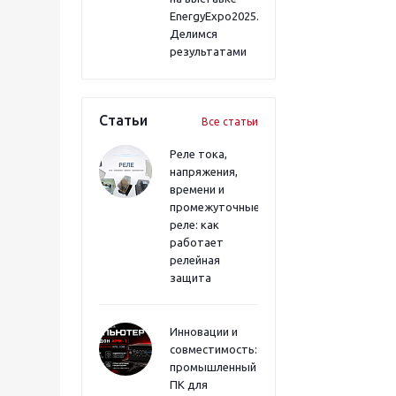
EnergyExpo2025.
Делимся
результатами
Статьи
Все статьи
Реле тока,
напряжения,
времени и
промежуточные
реле: как
работает
релейная
защита
Инновации и
совместимость:
промышленный
ПК для