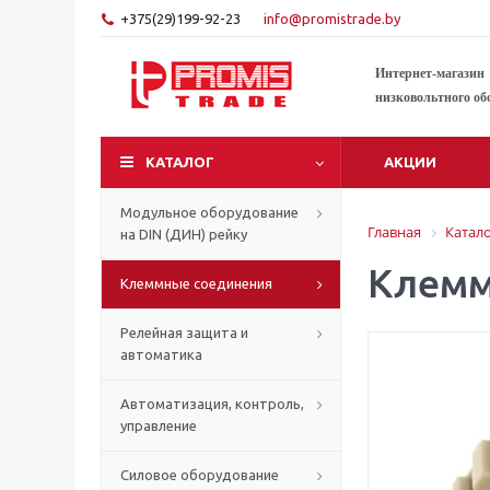
+375(29)199-92-23
info@promistrade.by
Интернет-магазин
низковольтного об
КАТАЛОГ
АКЦИИ
Модульное оборудование
Главная
Катал
на DIN (ДИН) рейку
Клемм
Клеммные соединения
Релейная защита и
автоматика
Автоматизация, контроль,
управление
Силовое оборудование