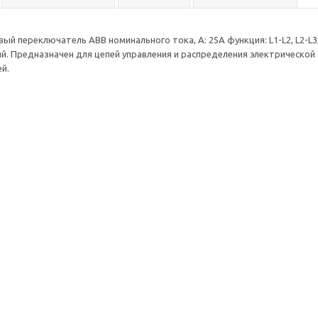
й переключатель ABB номинального тока, А: 25А функция: L1-L2, L2-L3, L3
. Предназначен для цепей управления и распределения электрической 
й.