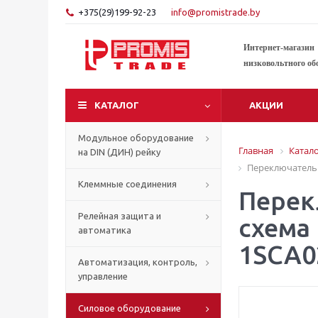
+375(29)199-92-23
info@promistrade.by
Интернет-магазин
низковольтного об
КАТАЛОГ
АКЦИИ
Модульное оборудование
Главная
Катал
на DIN (ДИН) рейку
Переключатель к
Клеммные соединения
Перек
Релейная защита и
схема 
автоматика
1SCA0
Автоматизация, контроль,
управление
Силовое оборудование