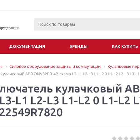
орудования
ДОКУМЕНТАЦИЯ
БРЕНДЫ
КАК КУПИТЬ
ог
Силовое оборудование защиты и коммутации
Кулачковые пер
улачковый АВВ ONV32PB, 4Р, схема L3-L1 L2-L3 L1-L2 0 L1-L2 L2-L3 L3-L
лючатель кулачковый АВ
L3-L1 L2-L3 L1-L2 0 L1-L2 L
22549R7820