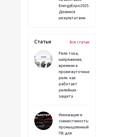
EnergyExpo2025.
Делимся
результатами
Статьи
Все статьи
Реле тока,
напряжения,
времени и
промежуточные
реле: как
работает
релейная
защита
Инновации и
совместимость:
промышленный
ПК для