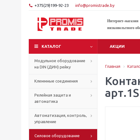
+375(29)199-92-23
info@promistrade.by
Интернет-магазин
низковольтного об
КАТАЛОГ
АКЦИИ
Модульное оборудование
Главная
Катал
на DIN (ДИН) рейку
Конта
Клеммные соединения
арт.1
Релейная защита и
автоматика
Автоматизация, контроль,
управление
Силовое оборудование