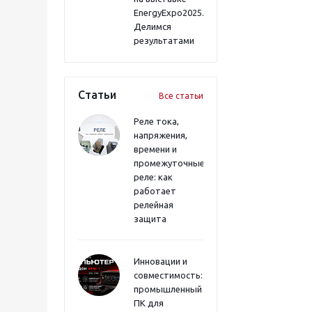
EnergyExpo2025.
Делимся
результатами
Статьи
Все статьи
Реле тока,
напряжения,
времени и
промежуточные
реле: как
работает
релейная
защита
Инновации и
совместимость:
промышленный
ПК для