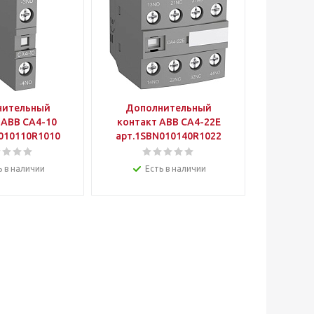
нительный
Дополнительный
Допо
 АВВ CA4-10
контакт АВВ CA4-22E
контак
010110R1010
арт.1SBN010140R1022
арт.1S
ь в наличии
Есть в наличии
Е