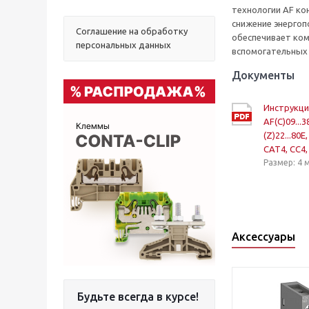
технологии AF ко
снижение энергоп
Соглашение на обработку
обеспечивает ко
персональных данных
вспомогательных 
Документы
Инструкци
AF(C)09...3
(Z)22...80E
CAT4, CC4,
Размер: 4 
Аксессуары
Будьте всегда в курсе!