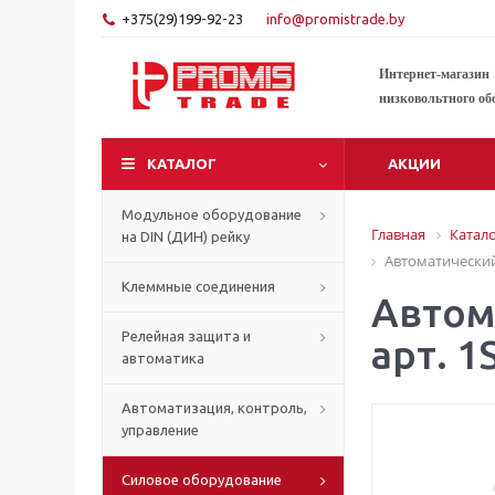
+375(29)199-92-23
info@promistrade.by
Интернет-магазин
низковольтного об
КАТАЛОГ
АКЦИИ
Модульное оборудование
Главная
Катал
на DIN (ДИН) рейку
Автоматический
Клеммные соединения
Автом
Релейная защита и
арт. 
автоматика
Автоматизация, контроль,
управление
Силовое оборудование