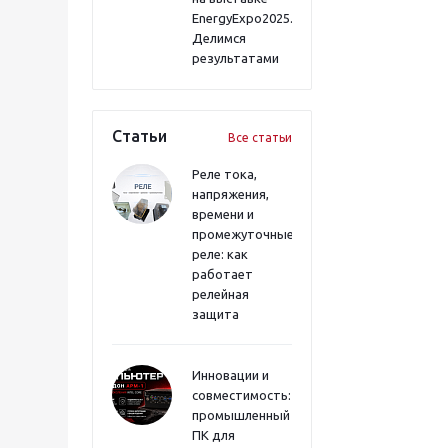
EnergyExpo2025.
Делимся
результатами
Статьи
Все статьи
Реле тока,
напряжения,
времени и
промежуточные
реле: как
работает
релейная
защита
Инновации и
совместимость:
промышленный
ПК для