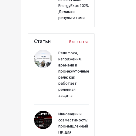
EnergyExpo2025.
Делимся
результатами
Статьи
Все статьи
Реле тока,
напряжения,
времени и
промежуточные
реле: как
работает
релейная
защита
Инновации и
совместимость:
промышленный
ПК для