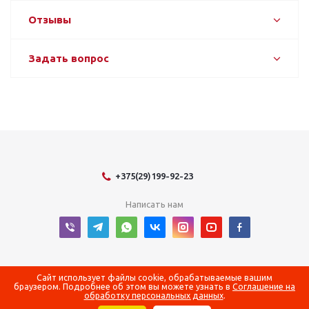
Отзывы
Задать вопрос
+375(29)199-92-23
Написать нам
2026 © Оборудование для оснащения энергетических объектов
Сайт использует файлы cookie, обрабатываемые вашим
браузером. Подробнее об этом вы можете узнать в
Соглашение на
обработку персональных данных
.
Регистрационный номер в Торговом реестре Республики Беларусь