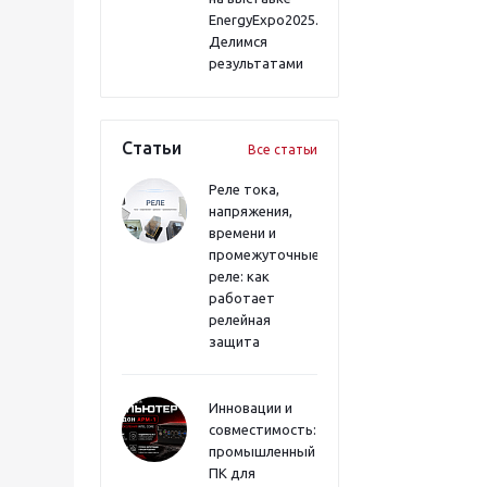
EnergyExpo2025.
Делимся
результатами
Статьи
Все статьи
Реле тока,
напряжения,
времени и
промежуточные
реле: как
работает
релейная
защита
Инновации и
совместимость:
промышленный
ПК для