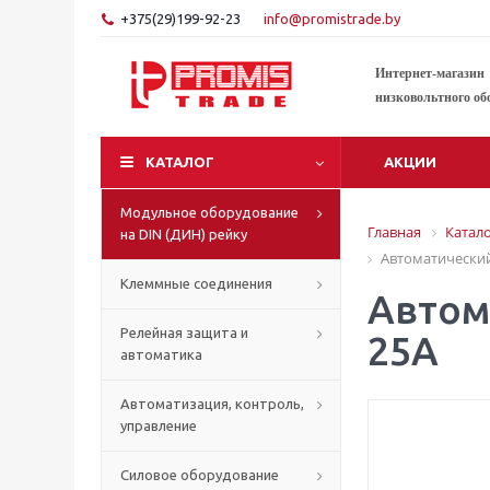
+375(29)199-92-23
info@promistrade.by
Интернет-магазин
низковольтного об
КАТАЛОГ
АКЦИИ
Модульное оборудование
Главная
Катал
на DIN (ДИН) рейку
Автоматический
Клеммные соединения
Автом
Релейная защита и
25A
автоматика
Автоматизация, контроль,
управление
Силовое оборудование