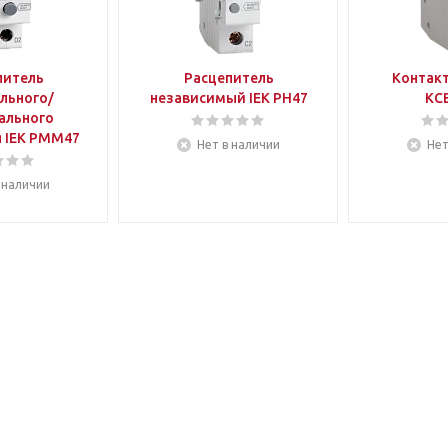
питель
Расцепитель
Контакт
льного/
независимый IEK РН47
КСВ
ального
 IEK РММ47
Нет в наличии
Нет
 наличии