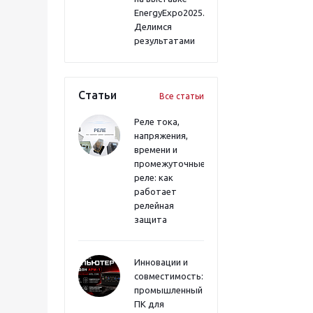
EnergyExpo2025.
Делимся
результатами
Статьи
Все статьи
Реле тока,
напряжения,
времени и
промежуточные
реле: как
работает
релейная
защита
Инновации и
совместимость:
промышленный
ПК для