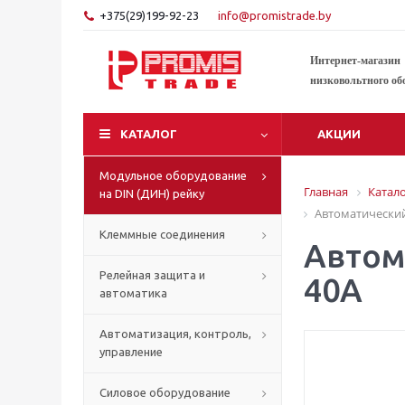
+375(29)199-92-23
info@promistrade.by
Интернет-магазин
низковольтного об
КАТАЛОГ
АКЦИИ
Модульное оборудование
Главная
Катал
на DIN (ДИН) рейку
Автоматический
Клеммные соединения
Автом
Релейная защита и
40A
автоматика
Автоматизация, контроль,
управление
Силовое оборудование