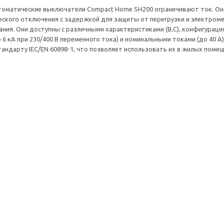
оматические выключатели Compact Home SH200 ограничивают ток. Он
ского отключения с задержкой для защиты от перегрузки и электром
ния. Они доступны с различными характеристиками (B,C), конфигурациям
 6 кА при 230/400 В переменного тока) и номинальными токами (до 40 А
андарту IEC/EN 60898-1, что позволяет использовать их в жилых помещ