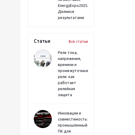
EnergyExpo2025.
Делимся
результатами
Статьи
Все статьи
Реле тока,
напряжения,
времени и
промежуточные
реле: как
работает
релейная
защита
Инновации и
совместимость:
промышленный
ПК для