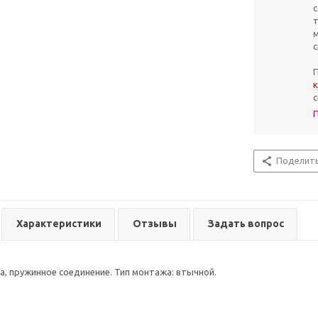
с
т
с
П
к
с
Поделит
Характеристики
Отзывы
Задать вопрос
, пружинное соединение. Тип монтажа: втычной.