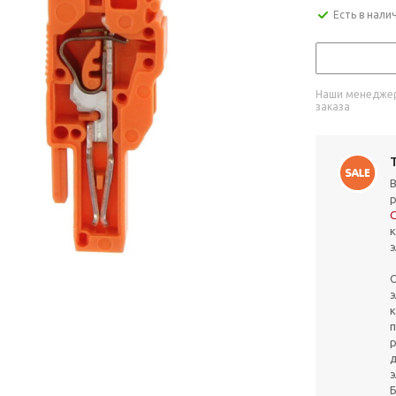
Есть в нали
Наши менеджер
заказа
C
к
э
О
э
п
р
д
э