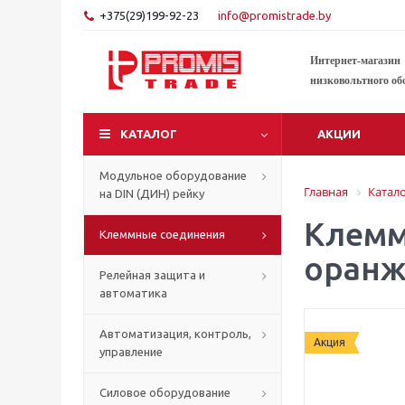
+375(29)199-92-23
info@promistrade.by
Интернет-магазин
низковольтного об
КАТАЛОГ
АКЦИИ
Модульное оборудование
Главная
Катал
на DIN (ДИН) рейку
Клемма
Клеммные соединения
оранж
Релейная защита и
автоматика
Автоматизация, контроль,
Акция
управление
Силовое оборудование