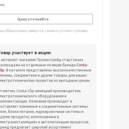
чии
Цену уточняйте
ы обязательно свяжутся с вами и уточнят условия
Товар участвует в акции:
В интернет-магазине Промистрейд стартовала
распродажа на отдельные позиции бренда
Conta-
lip
. В каталоге представлены высококачественные
леммы, соединители и другие товары для ваших
лектротехнических проектов по выгодным ценам.
тметим, Conta-Clip немецкий производитель
лектротехнического оборудования и
комплектующих. Компания производит и
оставляет клеммные и соединительные системы,
еле, блоки питания, маркировочные системы и
ругие продукты, используемые в
лектроинсталляциях и автоматизации процессов.
Бренд предлагает широкий ассортимент