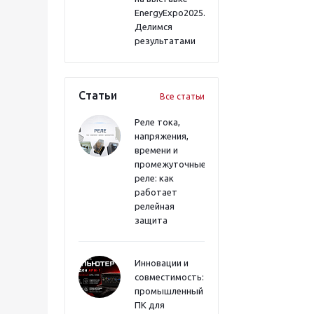
EnergyExpo2025.
Делимся
результатами
Статьи
Все статьи
Реле тока,
напряжения,
времени и
промежуточные
реле: как
работает
релейная
защита
Инновации и
совместимость:
промышленный
ПК для