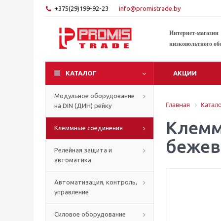
+375(29)199-92-23
info@promistrade.by
Интернет-магазин
низковольтного об
КАТАЛОГ
АКЦИИ
Модульное оборудование
Главная
Катал
на DIN (ДИН) рейку
Клемма
Клеммные соединения
бежев
Релейная защита и
автоматика
Автоматизация, контроль,
управление
Силовое оборудование