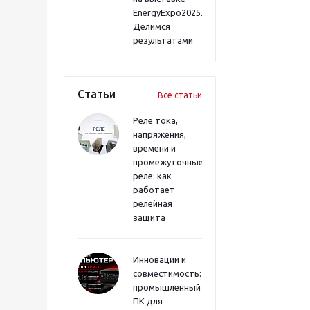
EnergyExpo2025.
Делимся
результатами
Статьи
Все статьи
Реле тока,
напряжения,
времени и
промежуточные
реле: как
работает
релейная
защита
Инновации и
совместимость:
промышленный
ПК для