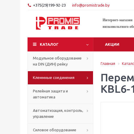
+375(29)199-92-23
info@promistrade.by
Интернет-магазин
низковольтного об
КАТАЛОГ
АКЦИИ
Модульное оборудование
Главная
Катал
на DIN (ДИН) рейку
Перем
Клеммные соединения
KBL6-
Релейная защита и
автоматика
Автоматизация, контроль,
управление
Силовое оборудование