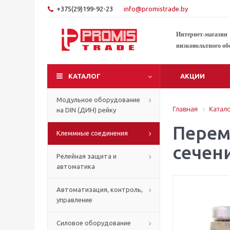
+375(29)199-92-23
info@promistrade.by
Интернет-магазин
низковольтного об
КАТАЛОГ
АКЦИИ
Модульное оборудование
Главная
Катал
на DIN (ДИН) рейку
Перем
Клеммные соединения
сечен
Релейная защита и
автоматика
Автоматизация, контроль,
управление
Силовое оборудование