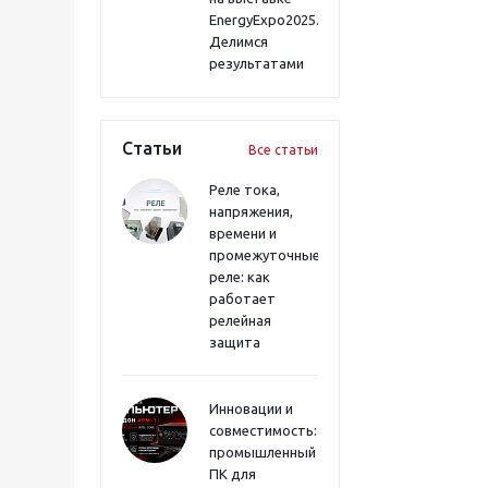
EnergyExpo2025.
Делимся
результатами
Статьи
Все статьи
Реле тока,
напряжения,
времени и
промежуточные
реле: как
работает
релейная
защита
Инновации и
совместимость:
промышленный
ПК для