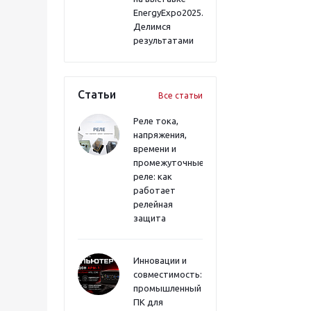
EnergyExpo2025.
Делимся
результатами
Статьи
Все статьи
Реле тока,
напряжения,
времени и
промежуточные
реле: как
работает
релейная
защита
Инновации и
совместимость:
промышленный
ПК для