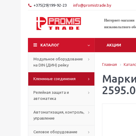
+375(29)199-92-23
info@promistrade.by
Интернет-магазин
низковольтного об
КАТАЛОГ
АКЦИИ
Модульное оборудование
Главная
Катал
на DIN (ДИН) рейку
Маркир
Клеммные соединения
2595.0
Релейная защита и
автоматика
Автоматизация, контроль,
управление
Силовое оборудование