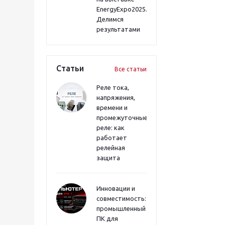
EnergyExpo2025.
Делимся
результатами
Статьи
Все статьи
Реле тока,
напряжения,
времени и
промежуточные
реле: как
работает
релейная
защита
Инновации и
совместимость:
промышленный
ПК для