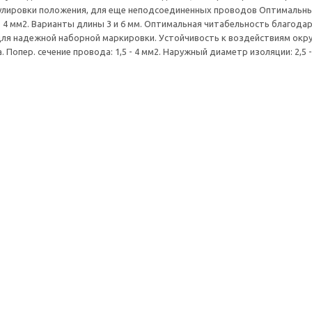
улировки положения, для еще неподсоединенных проводов Оптимальны
 - 4 мм2. Варианты длины 3 и 6 мм. Оптимальная читабельность благода
ля надежной наборной маркировки. Устойчивость к воздействиям окр
. Попер. сечение провода: 1,5 - 4 мм2. Наружный диаметр изоляции: 2,5 -