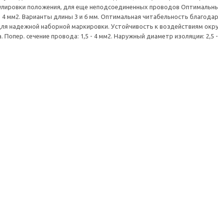
улировки положения, для еще неподсоединенных проводов Оптимальны
 - 4 мм2. Варианты длины 3 и 6 мм. Оптимальная читабельность благода
ля надежной наборной маркировки. Устойчивость к воздействиям окр
. Попер. сечение провода: 1,5 - 4 мм2. Наружный диаметр изоляции: 2,5 - 