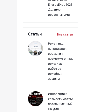
EnergyExpo2025.
Делимся
результатами
Статьи
Все статьи
Реле тока,
напряжения,
времени и
промежуточные
реле: как
работает
релейная
защита
Инновации и
совместимость:
промышленный
ПК для