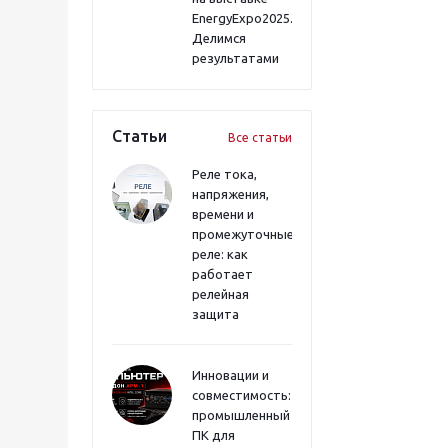
EnergyExpo2025.
Делимся
результатами
Статьи
Все статьи
Реле тока,
напряжения,
времени и
промежуточные
реле: как
работает
релейная
защита
Инновации и
совместимость:
промышленный
ПК для