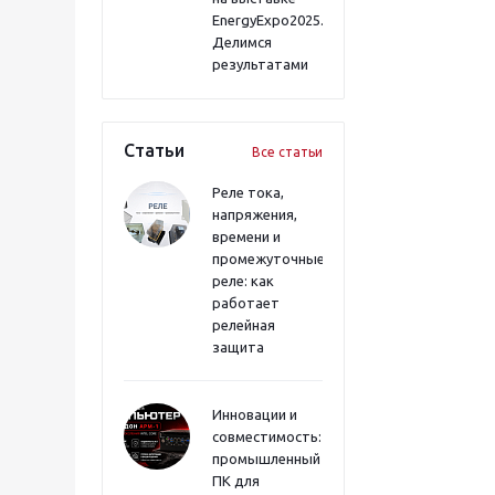
EnergyExpo2025.
Делимся
результатами
Статьи
Все статьи
Реле тока,
напряжения,
времени и
промежуточные
реле: как
работает
релейная
защита
Инновации и
совместимость:
промышленный
ПК для