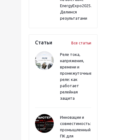
EnergyExpo2025.
Делимся
результатами
Статьи
Все статьи
Реле тока,
напряжения,
времени и
промежуточные
реле: как
работает
релейная
защита
Инновации и
совместимость:
промышленный
ПК для