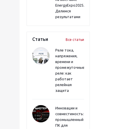
EnergyExpo2025.
Делимся
результатами
Статьи
Все статьи
Реле тока,
напряжения,
времени и
промежуточные
реле: как
работает
релейная
защита
Инновации и
совместимость:
промышленный
ПК для