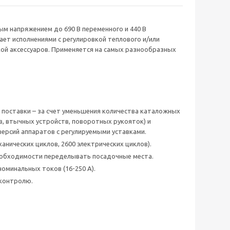
ым напряжением до 690 В переменного и 440 В
ает исполнениями с регулировкой теплового и/или
кой аксессуаров. Применяется на самых разнообразных
 поставки – за счет уменьшения количества каталожных
в, втычных устройств, поворотных рукояток) и
версий аппаратов с регулируемыми уставками.
анических циклов, 2600 электрических циклов).
еобходимости переделывать посадочные места.
оминальных токов (16-250 А).
 контролю.