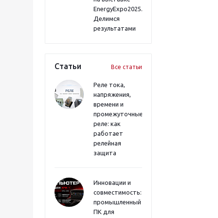
EnergyExpo2025.
Делимся
результатами
Статьи
Все статьи
Реле тока,
напряжения,
времени и
промежуточные
реле: как
работает
релейная
защита
Инновации и
совместимость:
промышленный
ПК для