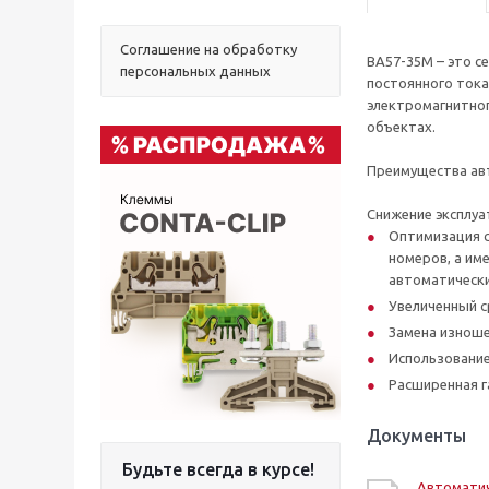
Соглашение на обработку
ВА57-35М – это с
персональных данных
постоянного тока
электромагнитног
объектах.
Преимущества ав
Снижение эксплу
Оптимизация с
номеров, а им
автоматически
Увеличенный с
Замена изноше
Использование
Расширенная г
Документы
Будьте всегда в курсе!
Автомати