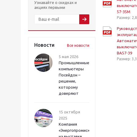
Узнавайте о скидках и
выключате
акциях первыми
57-35М
Размер: 2,
Руководст
эксплуата
Автомати
Новости
Все новости
выключате
ВА57-39
5 мая 2026
Размер: 3,
Промышленные
компьютеры
Посейдон –
решение,
которому
доверяют
15 октября
2025
Компания
«Энергопромис»
на выставке