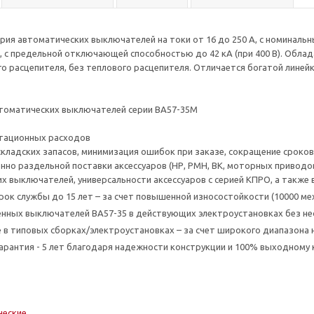
ерия автоматических выключателей на токи от 16 до 250 А, с номинальн
, с предельной отключающей способностью до 42 кА (при 400 В). Облад
о расцепителя, без теплового расцепителя. Отличается богатой линей
томатических выключателей серии ВА57-35М
атационных расходов
кладских запасов, минимизация ошибок при заказе, сокращение сроков
енно раздельной поставки аксессуаров (НР, РМН, ВК, моторных приводо
х выключателей, универсальности аксессуаров с серией КПРО, а также 
рок службы до 15 лет – за счет повышенной износостойкости (10000 мех
нных выключателей BA57-35 в действующих электроустановках без н
 в типовых сборках/электроустановках – за счет широкого диапазона н
арантия - 5 лет благодаря надежности конструкции и 100% выходному
ческие