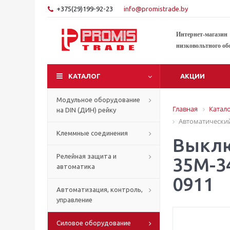
+375(29)199-92-23
info@promistrade.by
Интернет-магазин
низковольтного об
КАТАЛОГ
АКЦИИ
Модульное оборудование
Главная
Катал
на DIN (ДИН) рейку
Автоматический
Клеммные соединения
Выклю
Релейная защита и
35М-3
автоматика
0911
Автоматизация, контроль,
управление
Силовое оборудование