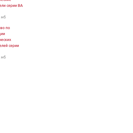
ли серии ВА
8 мб
во по
ции
ческих
лей серии
3 мб