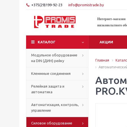
+375(29)199-92-23
info@promistrade.by
Интернет-магазин
низковольтного об
КАТАЛОГ
АКЦИИ
Модульное оборудование
Главная
Катал
на DIN (ДИН) рейку
Автоматический
Клеммные соединения
Автом
Релейная защита и
PRO.K
автоматика
Автоматизация, контроль,
управление
Силовое оборудование