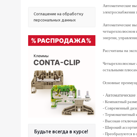
Автоматические вык
электроснабжения з
Соглашение на обработку
персональных данных
Автоматические вы
четырехполюсном и
энергии, управлен
Рассчитаны на эксп
Четырехполюсные а
остальными плюсам
Основные преимущ
-
Автоматические 
- Компактный разме
- Современный диз
- Термомагнитный 
- Высокая отключа
- Широкий ассорти
Будьте всегда в курсе!
- Преобразуются в 