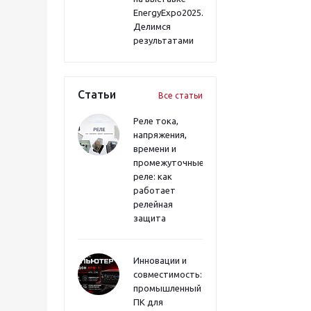
EnergyExpo2025.
Делимся
результатами
Статьи
Все статьи
Реле тока,
напряжения,
времени и
промежуточные
реле: как
работает
релейная
защита
Инновации и
совместимость:
промышленный
ПК для