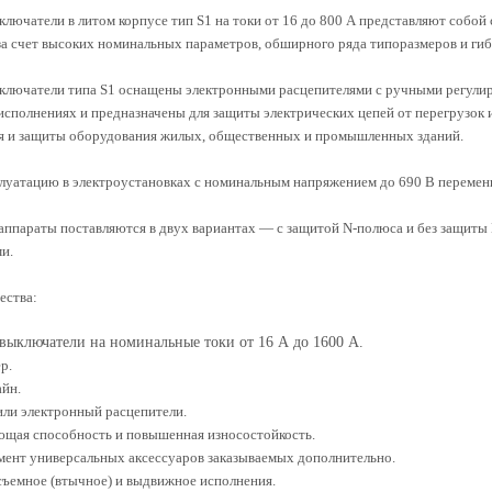
лючатели в литом корпусе тип S1 на токи от 16 до 800 А представляют собо
а счет высоких номинальных параметров, обширного ряда типоразмеров и гиб
ключатели типа S1 оснащены электронными расцепителями с ручными регулир
сполнениях и предназначены для защиты электрических цепей от перегрузок 
ия и защиты оборудования жилых, общественных и промышленных зданий.
луатацию в электроустановках с номинальным напряжением до 690 В переменн
ппараты поставляются в двух вариантах — с защитой N-полюса и без защиты
и.
ества:
выключатели на номинальные токи от 16 А до 1600 А.
р.
айн.
или электронный расцепители.
ющая способность и повышенная износостойкость.
мент универсальных аксессуаров заказываемых дополнительно.
съемное (втычное) и выдвижное исполнения.