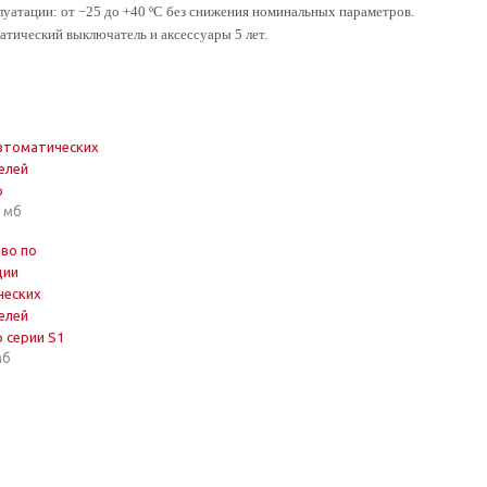
луатации: от −25 до +40 ºС без снижения номинальных параметров.
матический выключатель и аксессуары 5 лет.
втоматических
елей
р
1 мб
во по
ции
ческих
елей
 серии S1
мб