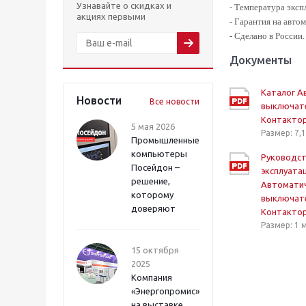
Узнавайте о скидках и
- Температура эксп
акциях первыми
- Гарантия на авто
- Сделано в России.
Документы
Каталог А
Новости
Все новости
выключат
Контакто
5 мая 2026
Размер: 7,
Промышленные
компьютеры
Руководст
Посейдон –
эксплуата
решение,
Автомати
которому
выключат
доверяют
Контактор
Размер: 1 
15 октября
2025
Компания
«Энергопромис»
на выставке