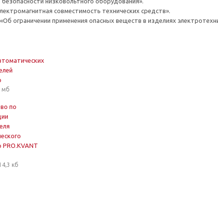
О безопасности низковольтного оборудования».
Электромагнитная совместимость технических средств».
 «Об ограничении применения опасных веществ в изделиях электротехн
втоматических
елей
р
1 мб
во по
ции
еля
еского
р PRO.KVANT
14,3 кб