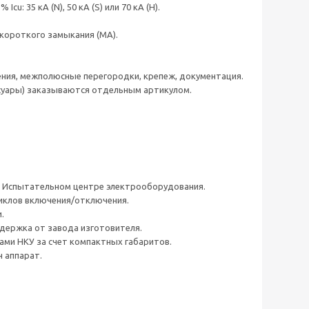
: 35 кА (N), 50 кА (S) или 70 кА (H).
 короткого замыкания (МА).
ения, межполюсные перегородки, крепеж, документация.
суары) заказываются отдельным артикулом.
ом Испытательном центре электрооборудования.
циклов включения/отключения.
.
ддержка от завода изготовителя.
ами НКУ за счет компактных габаритов.
н аппарат.