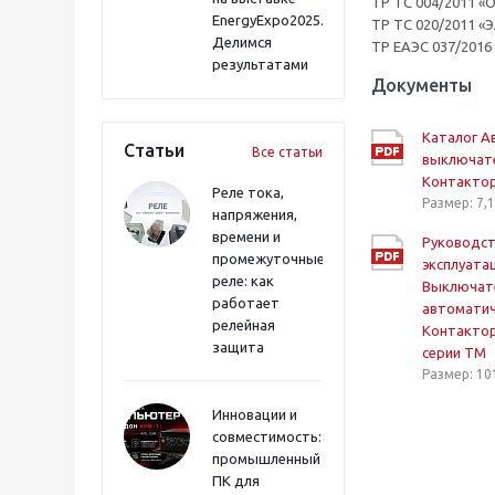
ТР ТС 004/2011 «
EnergyExpo2025.
ТР ТС 020/2011 «
Делимся
ТР ЕАЭС 037/2016
результатами
Документы
Каталог А
Статьи
Все статьи
выключат
Контакто
Реле тока,
Размер: 7,
напряжения,
времени и
Руководст
промежуточные
эксплуата
реле: как
Выключат
работает
автоматич
релейная
Контакто
защита
серии TM
Размер: 10
Инновации и
совместимость:
промышленный
ПК для