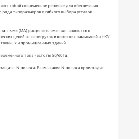
вляют собой современное решение для обеспечения
 ряда типоразмеров и гибкого выбора уставок
нитными (MA) расцепителями, поставляются в
еских цепей от перегрузок и коротких замыканий в НКУ
ественных и промышленных зданий.
еременного тока частоты 50/60 Гц.
з защиты N-полюса. Размыкание N-полюса происходит