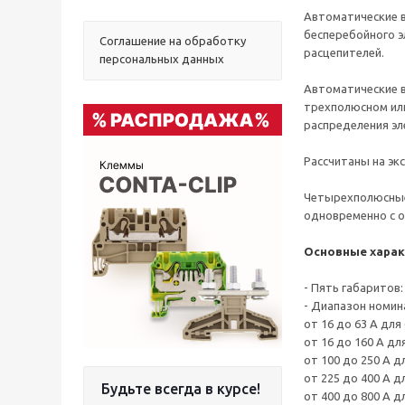
Автоматические в
бесперебойного э
Соглашение на обработку
расцепителей.
персональных данных
Автоматические 
трехполюсном или
распределения эл
Рассчитаны на эк
Четырехполюсные 
одновременно с 
Основные харак
- Пять габаритов: 6
- Диапазон номин
от 16 до 63 А для
от 16 до 160 А для
от 100 до 250 А д
от 225 до 400 А д
Будьте всегда в курсе!
от 400 до 800 А дл