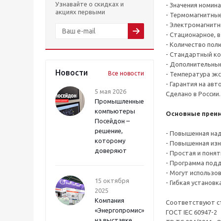
Узнавайте о скидках и
- Значения номина
акциях первыми
- Термомагнитные
- Электромагнитн
- Стационарное, 
- Количество полю
- Стандартный ко
- Дополнительные
Новости
Все новости
- Температура эк
- Гарантия на авт
5 мая 2026
Сделано в России.
Промышленные
компьютеры
Основные преим
Посейдон –
решение,
- Повышенная над
которому
- Повышенная изн
доверяют
- Простая и понят
- Программа подд
- Могут использо
15 октября
- Гибкая установк
2025
Компания
Соответствуют с
«Энергопромис»
ГОСТ IEC 60947-2
на выставке