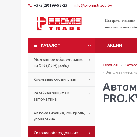
+375(29)199-92-23
info@promistrade.by
Интернет-магазин
низковольтного об
КАТАЛОГ
АКЦИИ
Модульное оборудование
Главная
Катал
на DIN (ДИН) рейку
Автоматический
Клеммные соединения
Автом
Релейная защита и
PRO.K
автоматика
Автоматизация, контроль,
управление
Силовое оборудование