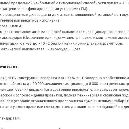
льной предельной наибольшей отключающей способности при Ics = 100 % Icu
 расцепители с фиксированными уставками (TM).
ые расцепители для защиты двигателя с повышенной уставкой по току
втычное или выкатное исполнение.
сов: 3 или 4.
мплект поставки: автоматический выключатель стационарного исполн
 аксессуары (сборочные единицы — электрические и монтажные аксес
сплуатации: от −25 до +40 ºС без снижения номинальных параметров.
оматический выключатель и аксессуары 5 лет.
ущества:
ежность конструкции аппарата Ics=100 % Icu. Проверено в собственн
осостойкость: до 20 000 механических циклов до 8 000 электрических 
ная цветовая индикация Icu и состояния выключателя на лицевой панели
ержки и сопровождения проектов, полная техническая и сервисная по
ваться в условиях ограниченного пространства с уменьшенными габарит
а аксессуаров справа или слева, до трех дополнительных функций в оди
тандартам: