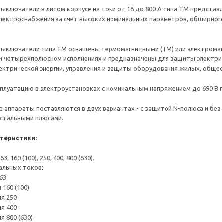
ыключатели в литом корпусе на токи от 16 до 800 А типа ТМ предста
лектроснабжения за счет высоких номинальных параметров, обширного
выключатели типа ТМ оснащены термомагнитными (TM) или электромаг
 четырехполюсном исполнениях и предназначены для защиты электрич
ектрической энергии, управления и защиты оборудования жилых, общ
сплуатацию в электроустановках с номинальным напряжением до 690 В п
аппараты поставляются в двух вариантах - с защитой N-полюса и бе
остальными плюсами.
теристики:
3, 160 (100), 250, 400, 800 (630).
альных токов:
 63
 160 (100)
ля 250
ля 400
я 800 (630)