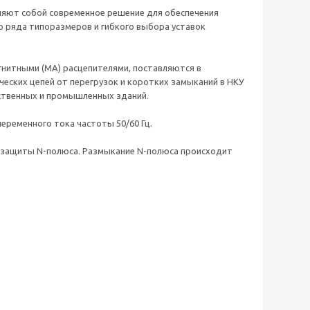
вляют собой современное решение для обеспечения
 ряда типоразмеров и гибкого выбора уставок
нитными (MA) расцепителями, поставляются в
еских цепей от перегрузок и коротких замыканий в НКУ
ественных и промышленных зданий.
еременного тока частоты 50/60 Гц.
з защиты N-полюса. Размыкание N-полюса происходит