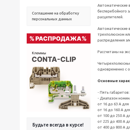
Автоматические в
бесперебойного э
Соглашение на обработку
расцепителей.
персональных данных
Автоматические 
трехполюсном или
распределения эл
Рассчитаны на эк
Четырехполюсные 
одновременно с 
Основные харак
- Пять габаритов: 6
- Диапазон номин
от 16 до 63 А для
от 16 до 160 А для
от 100 до 250 А д
от 225 до 400 А д
Будьте всегда в курсе!
от 400 до 800 А дл