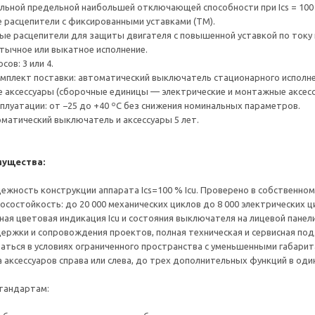
льной предельной наибольшей отключающей способности при Ics = 100 % Icu
 расцепители с фиксированными уставками (TM).
ые расцепители для защиты двигателя с повышенной уставкой по току
втычное или выкатное исполнение.
сов: 3 или 4.
мплект поставки: автоматический выключатель стационарного исполн
 аксессуары (сборочные единицы — электрические и монтажные аксес
сплуатации: от −25 до +40 ºС без снижения номинальных параметров.
оматический выключатель и аксессуары 5 лет.
ущества:
ежность конструкции аппарата Ics=100 % Icu. Проверено в собственн
осостойкость: до 20 000 механических циклов до 8 000 электрических 
ная цветовая индикация Icu и состояния выключателя на лицевой панели
ержки и сопровождения проектов, полная техническая и сервисная по
ваться в условиях ограниченного пространства с уменьшенными габарит
а аксессуаров справа или слева, до трех дополнительных функций в оди
тандартам: