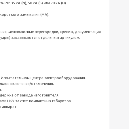
: 35 кА (N), 50 кА (S) или 70 кА (H).
 короткого замыкания (МА).
ения, межполюсные перегородки, крепеж, документация.
суары) заказываются отдельным артикулом.
ом Испытательном центре электрооборудования.
циклов включения/отключения.
.
ддержка от завода изготовителя.
ами НКУ за счет компактных габаритов.
н аппарат.