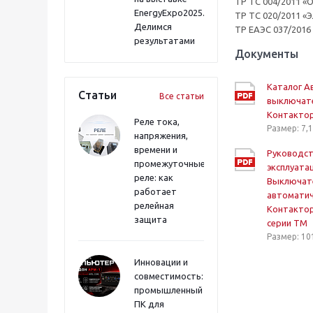
ТР ТС 004/2011 «
EnergyExpo2025.
ТР ТС 020/2011 «
Делимся
ТР ЕАЭС 037/2016
результатами
Документы
Каталог А
Статьи
Все статьи
выключат
Контакто
Реле тока,
Размер: 7,
напряжения,
времени и
Руководст
промежуточные
эксплуата
реле: как
Выключат
работает
автоматич
релейная
Контакто
защита
серии TM
Размер: 10
Инновации и
совместимость:
промышленный
ПК для