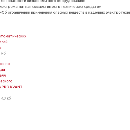
О безопасности низковольтного оборудования».
Электромагнитная совместимость технических средств».
 «Об ограничении применения опасных веществ в изделиях электротехн
втоматических
елей
р
1 мб
во по
ции
еля
еского
р PRO.KVANT
14,3 кб