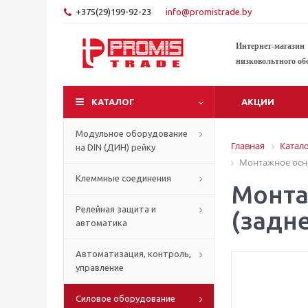
+375(29)199-92-23
info@promistrade.by
Интернет-магазин
низковольтного об
КАТАЛОГ
АКЦИИ
Модульное оборудование
Главная
Катал
на DIN (ДИН) рейку
Монтажное осно
Клеммные соединения
Монта
Релейная защита и
(задн
автоматика
Автоматизация, контроль,
управление
Силовое оборудование