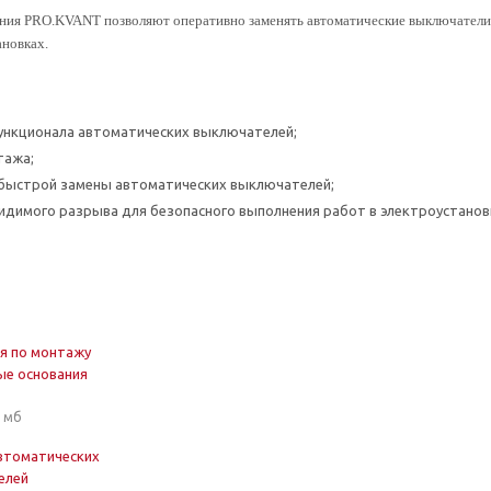
ия PRO.KVANT позволяют оперативно заменять автоматические выключатели 
ановках.
ункционала автоматических выключателей;
тажа;
быстрой замены автоматических выключателей;
идимого разрыва для безопасного выполнения работ в электроустанов
я по монтажу
е основания
9 мб
втоматических
елей