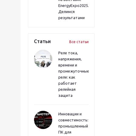
EnergyExpo2025.
Делимся
результатами
Статьи
Все статьи
Реле тока,
напряжения,
времени и
промежуточные
реле: как
работает
релейная
защита
Инновации и
совместимость:
промышленный
ПК для