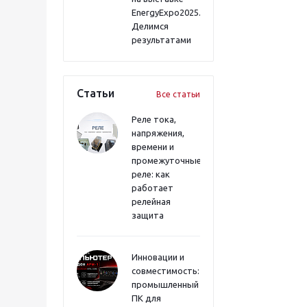
EnergyExpo2025.
Делимся
результатами
Статьи
Все статьи
Реле тока,
напряжения,
времени и
промежуточные
реле: как
работает
релейная
защита
Инновации и
совместимость:
промышленный
ПК для