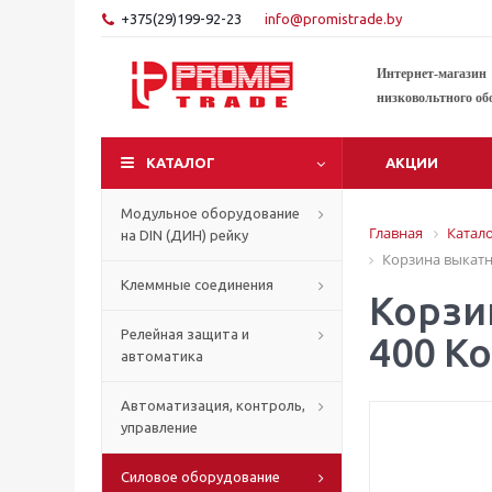
+375(29)199-92-23
info@promistrade.by
Интернет-магазин
низковольтного об
КАТАЛОГ
АКЦИИ
Модульное оборудование
Главная
Катал
на DIN (ДИН) рейку
Корзина выкатн
Клеммные соединения
Корзи
Релейная защита и
400 К
автоматика
Автоматизация, контроль,
управление
Силовое оборудование