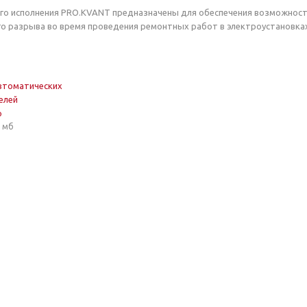
го исполнения PRO.KVANT предназначены для обеспечения возможност
о разрыва во время проведения ремонтных работ в электроустановка
втоматических
елей
р
1 мб