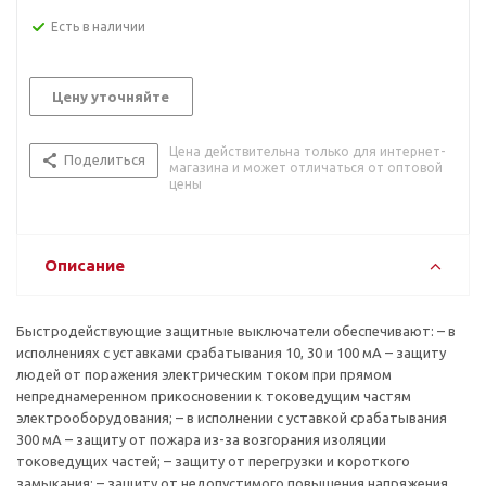
Есть в наличии
Цену уточняйте
Цена действительна только для интернет-
Поделиться
магазина и может отличаться от оптовой
цены
Описание
Быстродействующие защитные выключатели обеспечивают: – в
исполнениях с уставками срабатывания 10, 30 и 100 мА – защиту
людей от поражения электрическим током при прямом
непреднамеренном прикосновении к токоведущим частям
электрооборудования; – в исполнении с уставкой срабатывания
300 мА – защиту от пожара из-за возгорания изоляции
токоведущих частей; – защиту от перегрузки и короткого
замыкания; – защиту от недопустимого повышения напряжения