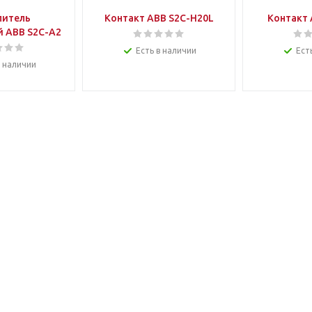
питель
Контакт ABB S2C-H20L
Контакт 
 ABB S2C-A2
Есть в наличии
Ест
в наличии