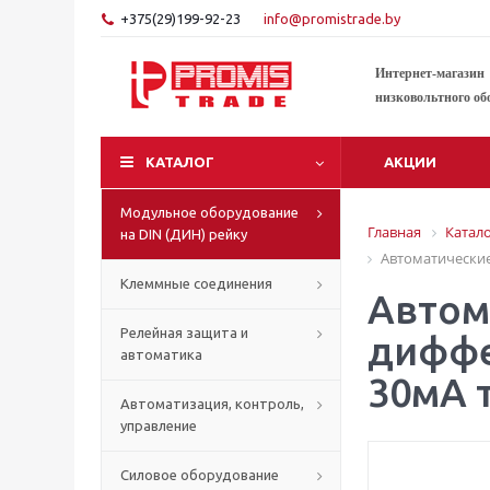
+375(29)199-92-23
info@promistrade.by
Интернет-магазин
низковольтного об
КАТАЛОГ
АКЦИИ
Модульное оборудование
Главная
Катал
на DIN (ДИН) рейку
Автоматические
Клеммные соединения
Автом
Релейная защита и
диффе
автоматика
30мА 
Автоматизация, контроль,
управление
Силовое оборудование