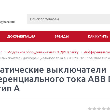
орудования
ДОКУМЕНТАЦИЯ
БРЕНДЫ
КАК КУПИТЬ
ог
Модульное оборудование на DIN (ДИН) рейку
Дифференциальн
 выключатели дифференциального тока ABB DS203 3P C 16A 30мА тип A
атические выключатели
ренциального тока ABB D
тип A