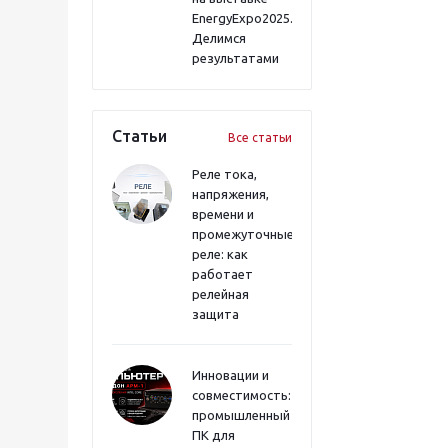
EnergyExpo2025.
Делимся
результатами
Статьи
Все статьи
Реле тока,
напряжения,
времени и
промежуточные
реле: как
работает
релейная
защита
Инновации и
совместимость:
промышленный
ПК для