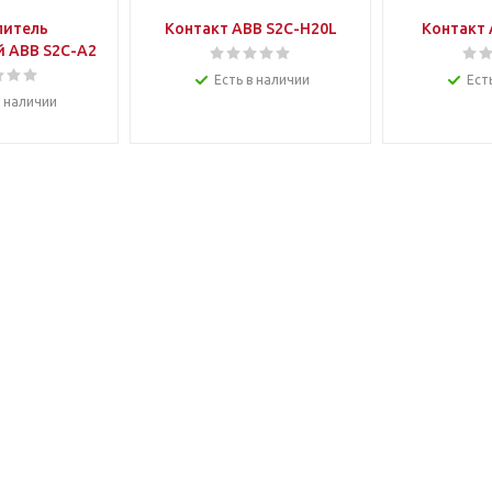
питель
Контакт ABB S2C-H20L
Контакт 
 ABB S2C-A2
Есть в наличии
Ест
в наличии