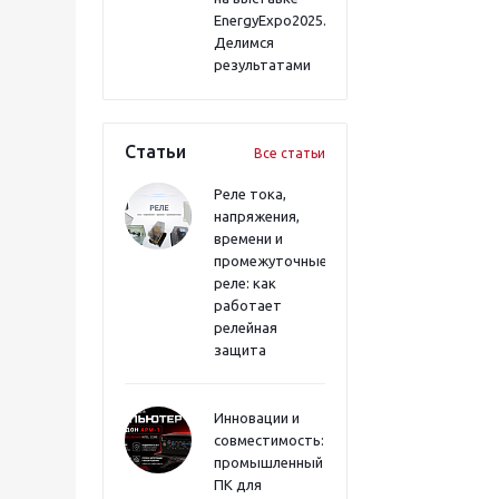
EnergyExpo2025.
Делимся
результатами
Статьи
Все статьи
Реле тока,
напряжения,
времени и
промежуточные
реле: как
работает
релейная
защита
Инновации и
совместимость:
промышленный
ПК для