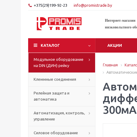
+375(29)199-92-23
info@promistrade.by
Интернет-магазин
низковольтного об
КАТАЛОГ
АКЦИИ
Модульное оборудование
Главная
Катал
на DIN (ДИН) рейку
Автоматические
Клеммные соединения
Автом
Релейная защита и
диффе
автоматика
300мА
Автоматизация, контроль,
управление
Силовое оборудование