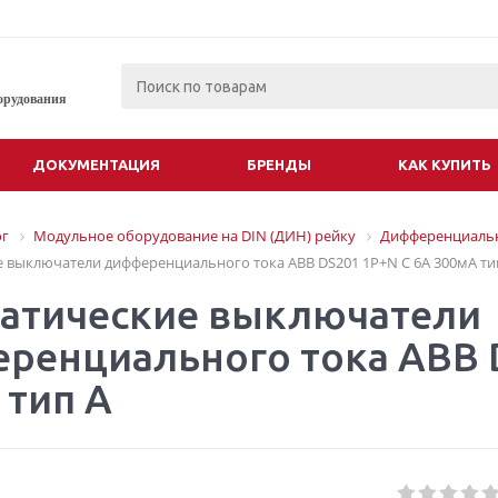
орудования
ДОКУМЕНТАЦИЯ
БРЕНДЫ
КАК КУПИТЬ
ог
Модульное оборудование на DIN (ДИН) рейку
Дифференциальн
 выключатели дифференциального тока ABB DS201 1P+N C 6A 300мА ти
атические выключатели
ренциального тока ABB D
 тип A