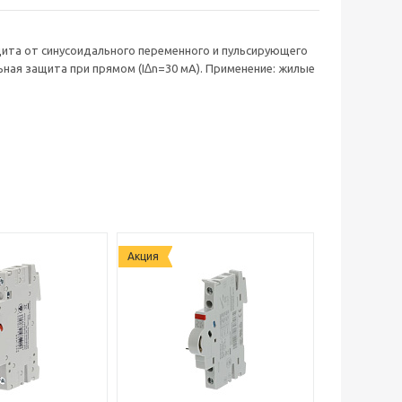
щита от синусоидального переменного и пульсирующего
ьная защита при прямом (I∆n=30 мА). Применение: жилые
Акция