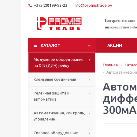
+375(29)199-92-23
info@promistrade.by
Интернет-магазин
низковольтного об
КАТАЛОГ
АКЦИИ
Модульное оборудование
Главная
Катал
на DIN (ДИН) рейку
Автоматические
Клеммные соединения
Автом
Релейная защита и
диффе
автоматика
300мА
Автоматизация, контроль,
управление
Силовое оборудование