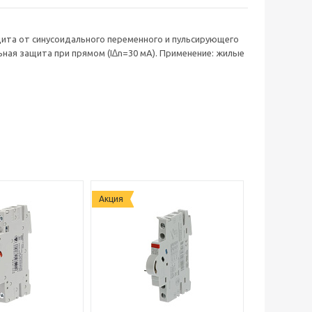
щита от синусоидального переменного и пульсирующего
ьная защита при прямом (I∆n=30 мА). Применение: жилые
Акция