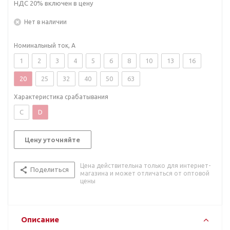
НДС 20% включен в цену
Нет в наличии
Номинальный ток, А
1
2
3
4
5
6
8
10
13
16
20
25
32
40
50
63
Характеристика срабатывания
C
D
Цену уточняйте
Цена действительна только для интернет-
Поделиться
магазина и может отличаться от оптовой
цены
Описание