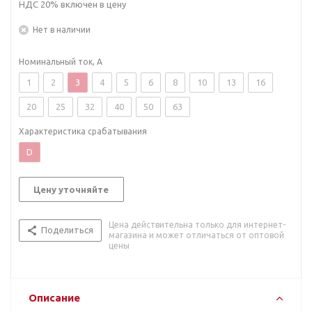
НДС 20% включен в цену
Нет в наличии
Номинальный ток, А
1
2
3
4
5
6
8
10
13
16
20
25
32
40
50
63
Характеристика срабатывания
D
Цену уточняйте
Цена действительна только для интернет-
Поделиться
магазина и может отличаться от оптовой
цены
Описание