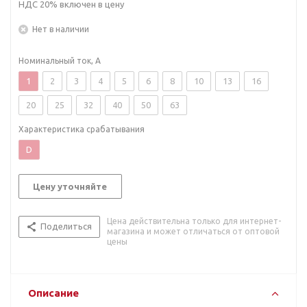
НДС 20% включен в цену
Нет в наличии
Номинальный ток, А
1
2
3
4
5
6
8
10
13
16
20
25
32
40
50
63
Характеристика срабатывания
D
Цену уточняйте
Цена действительна только для интернет-
Поделиться
магазина и может отличаться от оптовой
цены
Описание