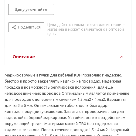
Цену уточняйте
Цена действительна только для интернет-
Поделиться
магазина и может отличаться от оптовой
цены
Описание
Маркировочные втулки для кабелей KBH позволяют надежно,
быстро и просто закреплять надписи на проводах. Надежная
посадка и возможность регулировки положения, для еще
неподсоединенных проводов Оптимальным является применение
для проводов с поперечным сечением 1,5 мм2 - 4 мм2. Варианты
длины 3 и 6 мм. Оптимальная читабельность благодаря
контрастному цвету символов. Защита от проворачивания для
надежной наборной маркировки. Устойчивость к воздействиям
окружающей среды. Материал: мягкий ПВХ без содержания
кадмия и силикона. Попер. сечение провода: 1,5 - 4 мм2. Наружный
диаметр изоляции: 2,5 - 5 мм. Цвет печати: черный, печать: F.