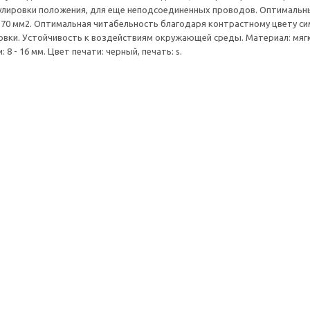
улировки положения, для еще неподсоединенных проводов. Оптимальн
- 70 мм2. Оптимальная читабельность благодаря контрастному цвету с
вки. Устойчивость к воздействиям окружающей среды. Материал: мягк
 8 - 16 мм. Цвет печати: черный, печать: s.