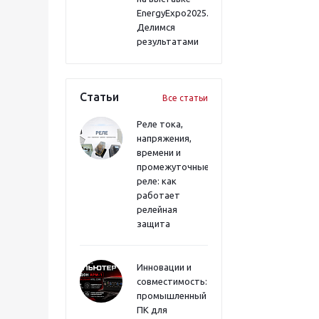
EnergyExpo2025.
Делимся
результатами
Статьи
Все статьи
Реле тока,
напряжения,
времени и
промежуточные
реле: как
работает
релейная
защита
Инновации и
совместимость:
промышленный
ПК для