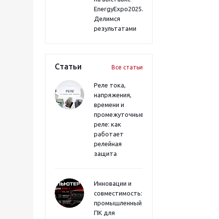
EnergyExpo2025.
Делимся
результатами
Статьи
Все статьи
Реле тока,
напряжения,
времени и
промежуточные
реле: как
работает
релейная
защита
Инновации и
совместимость:
промышленный
ПК для