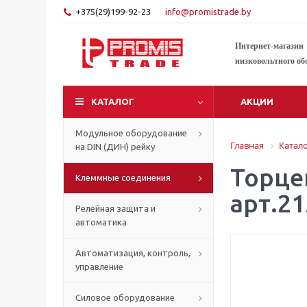
+375(29)199-92-23
info@promistrade.by
Интернет-магазин
низковольтного об
КАТАЛОГ
АКЦИИ
Модульное оборудование
Главная
Катал
на DIN (ДИН) рейку
Торце
Клеммные соединения
арт.2
Релейная защита и
автоматика
Автоматизация, контроль,
управление
Силовое оборудование