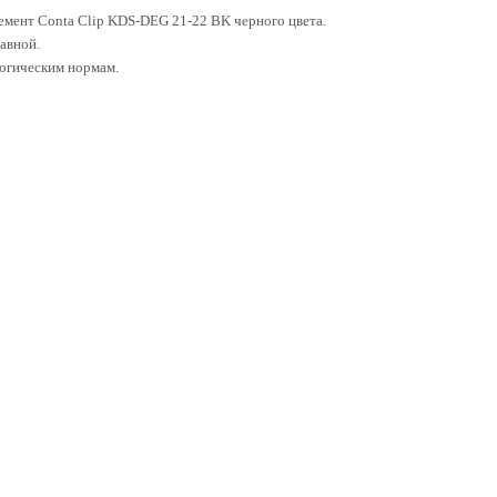
емент Conta Clip KDS-DEG 21-22 BK черного цвета.
тавной.
логическим нормам.