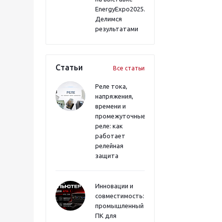
EnergyExpo2025.
Делимся
результатами
Статьи
Все статьи
Реле тока,
напряжения,
времени и
промежуточные
реле: как
работает
релейная
защита
Инновации и
совместимость:
промышленный
ПК для